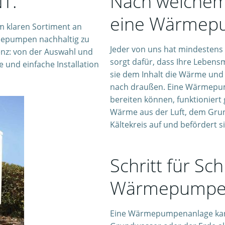
T.
Nach welchem 
eine Wärmep
m klaren Sortiment an
epumpen nachhaltig zu
Jeder von uns hat mindestens
zienz: von der Auswahl und
sorgt dafür, dass Ihre Lebensm
 und einfache Installation
sie dem Inhalt die Wärme und t
nach draußen. Eine Wärmepum
bereiten können, funktioniert
Wärme aus der Luft, dem Grun
Kältekreis auf und befördert s
Schritt für Sch
Wärmepumpe
Eine Wärmepumpenanlage kann