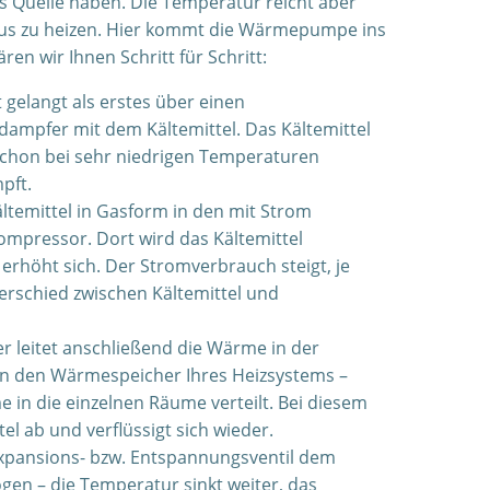
s Quelle haben. Die Temperatur reicht aber
Haus zu heizen. Hier kommt die Wärmepumpe ins
ären wir Ihnen Schritt für Schritt:
gelangt als erstes über einen
ampfer mit dem Kältemittel. Das Kältemittel
 schon bei sehr niedrigen Temperaturen
pft.
ältemittel in Gasform in den mit Strom
ompressor. Dort wird das Kältemittel
 erhöht sich. Der Stromverbrauch steigt, je
rschied zwischen Kältemittel und
r leitet anschließend die Wärme in der
n den Wärmespeicher Ihres Heizsystems –
e in die einzelnen Räume verteilt. Bei diesem
el ab und verflüssigt sich wieder.
 Expansions- bzw. Entspannungsventil dem
ogen – die Temperatur sinkt weiter, das