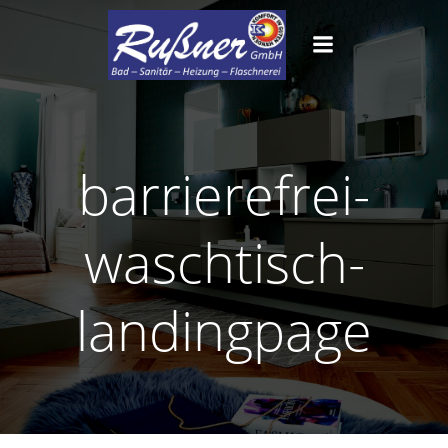
Zum
Inhalt
springen
barrierefrei-
waschtisch-
landingpage